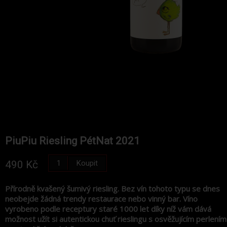
PiuPiu Riesling PétNat 2021
Koupit
490 Kč
Přírodně kvašený šumivý riesling. Bez vín tohoto typu se dnes
neobejde žádná trendy restaurace nebo vinný bar. Víno
vyrobeno podle receptury staré 1000 let díky níž vám dává
možnost užít si autentickou chuť rieslingu s osvěžujícím perlením